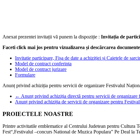
Anexat prezentei invitații vă punem la dispoziție :
Invitația de partic
Faceti click mai jos pentru vizualizarea și descărcarea documente
Invitatie participare, Fișa de date a achiziției și Caietele de sarci
Model de contract conferinta
Model de contract jurizare
Formulare
Anunț privind achiziția pentru servicii de organizare Festivalul Națio
←
Anunț privind achiziția directă pentru servicii de organizare 
Anunț privind achiziția de servicii de organizare pentru Fest
PROIECTELE NOASTRE
Printre activitatile emblematice al Centrului Judetean pentru Cultur
Fest“,Festivalul –concurs National de Muzica Populara” Pe Deal la T