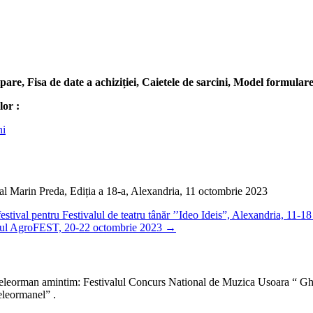
ipare, Fisa de date a achiziției, Caietele de sarcini, Model formular
lor :
ni
nal Marin Preda, Ediția a 18-a, Alexandria, 11 octombrie 2023
festival pentru Festivalul de teatru tânăr ’’Ideo Ideis”, Alexandria, 11-1
ivalul AgroFEST, 20-22 octombrie 2023
→
a Teleorman amintim: Festivalul Concurs National de Muzica Usoara “ Gh
eleormanel” .