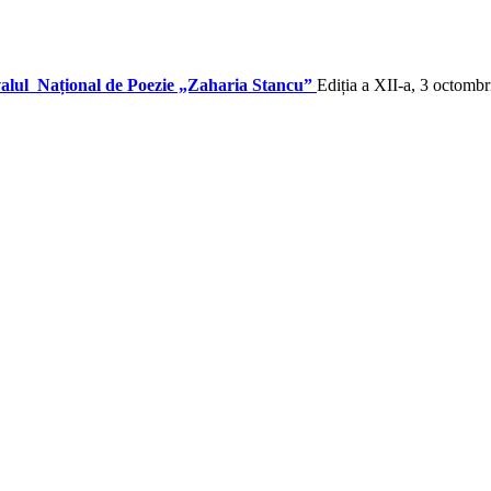
valul Național de Poezie „Zaharia Stancu”
Ediția a XII-a, 3 octomb