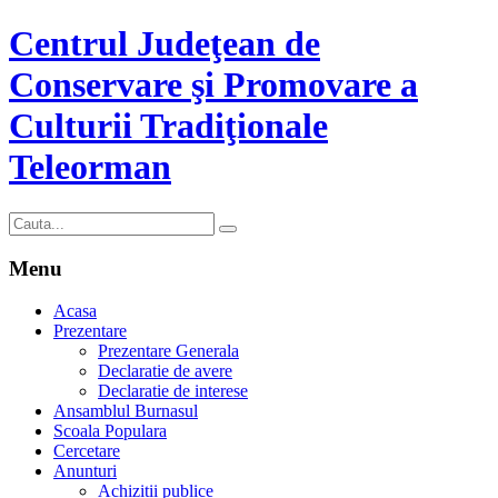
Centrul Judeţean de
Conservare şi Promovare a
Culturii Tradiţionale
Teleorman
Menu
Acasa
Prezentare
Prezentare Generala
Declaratie de avere
Declaratie de interese
Ansamblul Burnasul
Scoala Populara
Cercetare
Anunturi
Achizitii publice