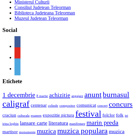
Ministerul Culturii
Consiliul Judetean Teleorman
Biblioteca Judeteana Teleorman
Muzeul Judetean Teleorman
Social
Etichete
anunt
burnasul
1 decembrie
achizitie
8 martie
angajare
caligraf
concurs
centenar
comunicat
colinde
compozitor
concert
festival
craciun
expozitie pictura
folclor
folk
culturala
examen
iei
marin preda
lansare carte
literatura
irina loghin
manifestare
muzica populara
muzica
muzica
martisor
monumente