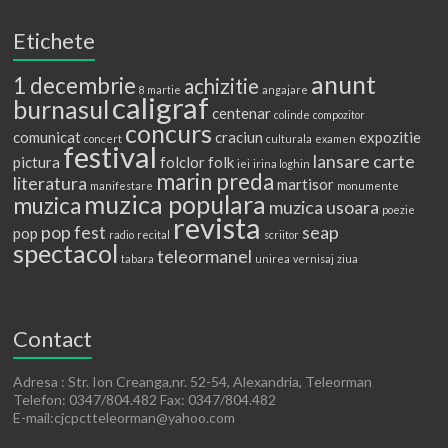
Etichete
anunt
1 decembrie
achizitie
8 martie
angajare
caligraf
burnasul
centenar
colinde
compozitor
concurs
comunicat
craciun
expozitie
concert
culturala
examen
festival
lansare carte
pictura
folclor
folk
iei
irina loghin
marin preda
literatura
martisor
manifestare
monumente
muzica populara
muzica
muzica usoara
poezie
revista
pop fest
seap
pop
radio
recital
scriitor
spectacol
teleormanel
tabara
unirea
vernisaj
ziua
Contact
Adresa : Str. Ion Creanga,nr. 52-54, Alexandria, Teleorman
Telefon: 0347/804.482 Fax: 0347/804.482
E-mail:cjcpctteleorman@yahoo.com