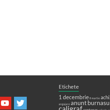
Etichete
1 decembrie
achi
8 martie
anunt
burnasu
angajare
caligraf
centenar