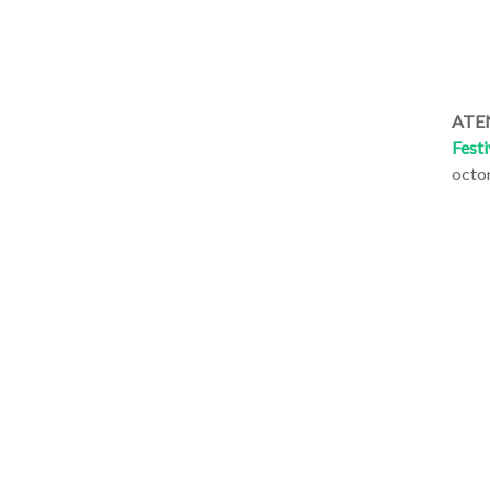
ATEN
Festi
octo