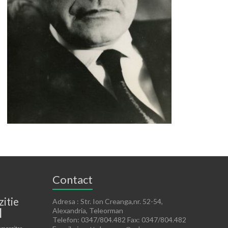
Contact
zitie
Adresa : Str. Ion Creanga,nr. 52-54,
l
Alexandria, Teleorman
Telefon: 0347/804.482 Fax: 0347/804.482