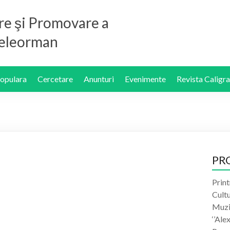
re şi Promovare a
 Teleorman
Populara
Cercetare
Anunturi
Evenimente
Revista Caligra
PR
Print
Cult
Muzic
‘’Ale