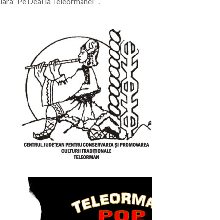
ara” Pe Deal la Teleormanel” .