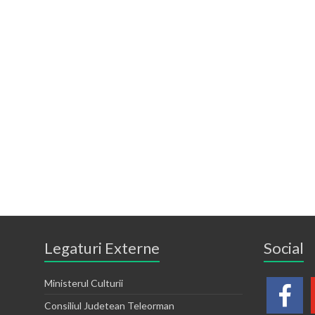
Legaturi Externe
Social
Ministerul Culturii
Consiliul Judetean Teleorman