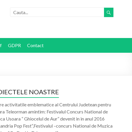
f
GDPR
Contact
OIECTELE NOASTRE
re activitatile emblematice al Centrului Judetean pentru
ura Teleorman amintim: Festivalul Concurs National de
a Usoara “ Ghiocelul de Aur” devenit in in anul 2016
xandria Pop Fest“,Festivalul –concurs National de Muzica