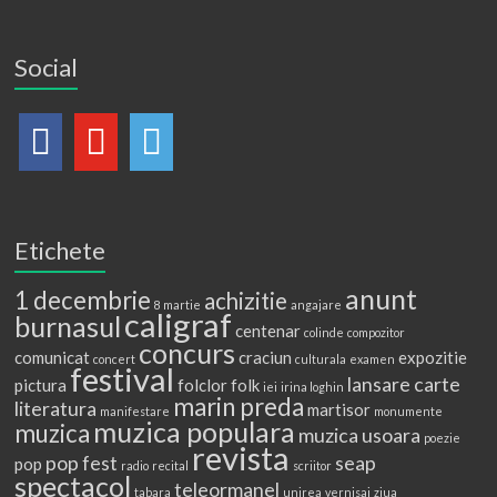
Social
Etichete
anunt
1 decembrie
achizitie
8 martie
angajare
caligraf
burnasul
centenar
colinde
compozitor
concurs
comunicat
craciun
expozitie
concert
culturala
examen
festival
lansare carte
pictura
folclor
folk
iei
irina loghin
marin preda
literatura
martisor
manifestare
monumente
muzica populara
muzica
muzica usoara
poezie
revista
pop fest
seap
pop
radio
recital
scriitor
spectacol
teleormanel
tabara
unirea
vernisaj
ziua