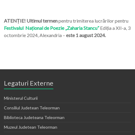
ATENȚIE! Ultimul termen
pentru trimiterea lucrărilor pentru
Festivalul Național de Poezie „Zaharia Stancu”
Ediția a XII-a, 3
octombrie 2024, Alexandria –
este 1 august 2024.
Legaturi Externe
Ministerul Culturii
Consiliul Judetean Teleorman
Biblioteca Judeteana Teleorman
Muzeul Judetean Teleorman