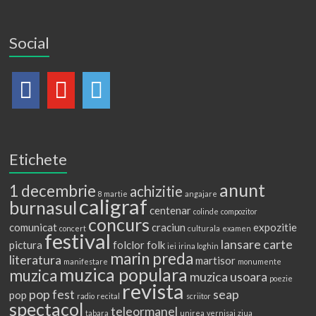
Social
Etichete
anunt
1 decembrie
achizitie
8 martie
angajare
caligraf
burnasul
centenar
colinde
compozitor
concurs
comunicat
craciun
expozitie
concert
culturala
examen
festival
lansare carte
pictura
folclor
folk
iei
irina loghin
marin preda
literatura
martisor
manifestare
monumente
muzica populara
muzica
muzica usoara
poezie
revista
pop fest
seap
pop
radio
recital
scriitor
spectacol
teleormanel
tabara
unirea
vernisaj
ziua