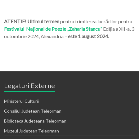
ATENȚIE! Ultimul termen
pentru trimiterea lucrărilor pentru
Festivalul Național de Poezie „Zaharia Stancu”
Ediția a XII-a, 3
octombrie 2024, Alexandria –
este 1 august 2024.
Legaturi Externe
Ministerul Culturii
Consiliul Judetean Teleorman
Biblioteca Judeteana Teleorman
Muzeul Judetean Teleorman