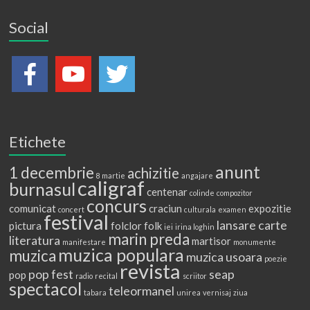
Social
Etichete
anunt
1 decembrie
achizitie
8 martie
angajare
caligraf
burnasul
centenar
colinde
compozitor
concurs
comunicat
craciun
expozitie
concert
culturala
examen
festival
lansare carte
pictura
folclor
folk
iei
irina loghin
marin preda
literatura
martisor
manifestare
monumente
muzica populara
muzica
muzica usoara
poezie
revista
pop fest
seap
pop
radio
recital
scriitor
spectacol
teleormanel
tabara
unirea
vernisaj
ziua