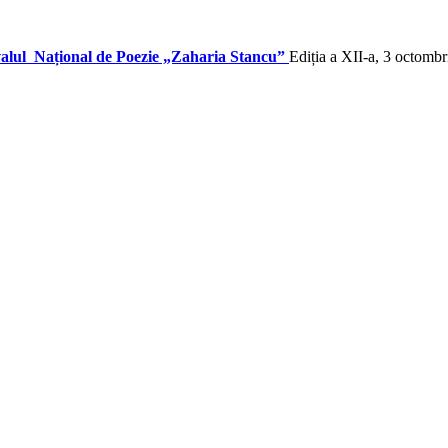
valul Național de Poezie „Zaharia Stancu”
Ediția a XII-a, 3 octomb