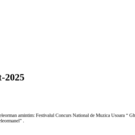
t-2025
a Teleorman amintim: Festivalul Concurs National de Muzica Usoara “ Gh
eleormanel” .