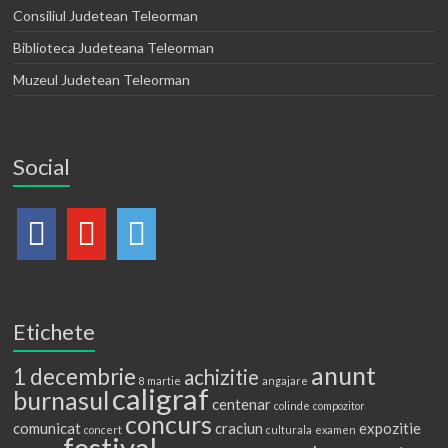
Consiliul Judetean Teleorman
Biblioteca Judeteana Teleorman
Muzeul Judetean Teleorman
Social
Etichete
anunt
1 decembrie
achizitie
8 martie
angajare
caligraf
burnasul
centenar
colinde
compozitor
concurs
comunicat
craciun
expozitie
concert
culturala
examen
festival