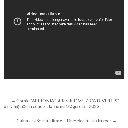
←
Corala ”ARMONIA” și Taraful ”MUZICA DIVERTIS”
din Chișinău în concert la Turnu Măgurele – 2023
Cultură și Spiritualitate – Tinerețea trăită frumos
→