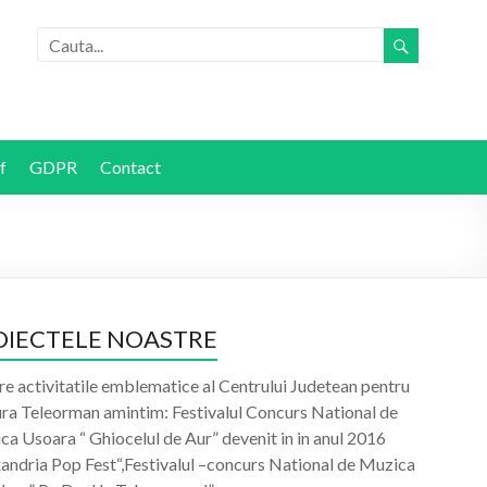
f
GDPR
Contact
OIECTELE NOASTRE
re activitatile emblematice al Centrului Judetean pentru
ura Teleorman amintim: Festivalul Concurs National de
a Usoara “ Ghiocelul de Aur” devenit in in anul 2016
xandria Pop Fest“,Festivalul –concurs National de Muzica