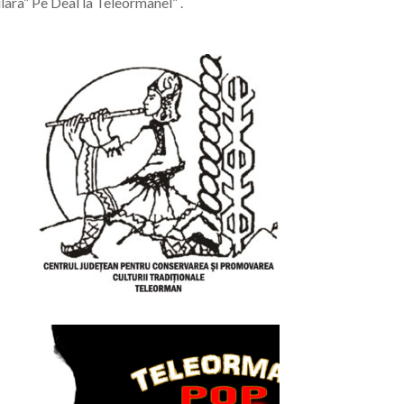
ara” Pe Deal la Teleormanel” .