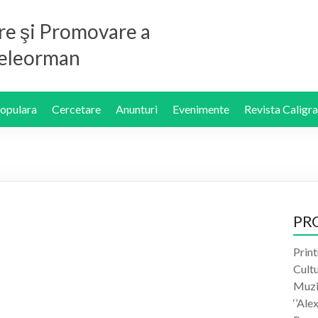
re şi Promovare a
 Teleorman
Populara
Cercetare
Anunturi
Evenimente
Revista Caligra
PR
Print
Cult
Muzic
‘’Ale