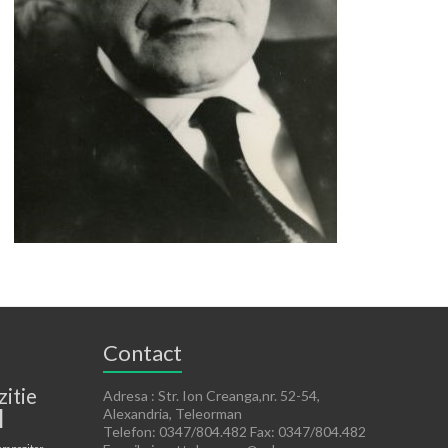
Contact
zitie
Adresa : Str. Ion Creanga,nr. 52-54,
l
Alexandria, Teleorman
Telefon: 0347/804.482 Fax: 0347/804.482