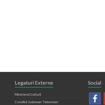
Legaturi Externe
Social
Ministerul Culturii
Consiliul Judetean Teleorman