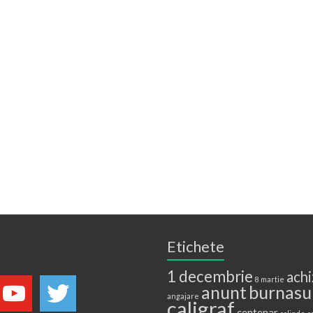
Etichete
1 decembrie
achi
8 martie
anunt
burnasu
angajare
caligraf
centenar