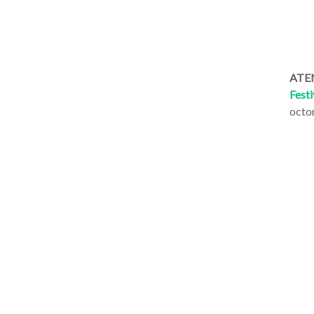
ATEN
Festi
octo