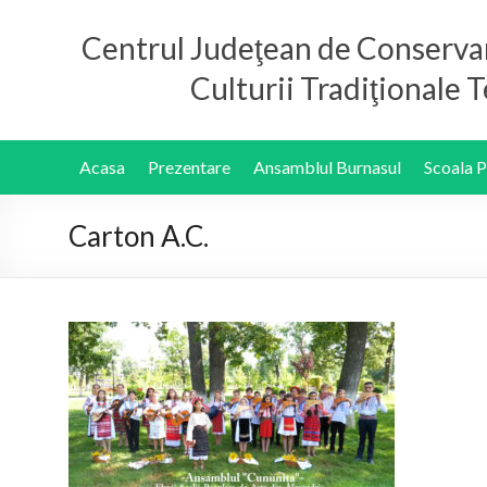
Centrul Judeţean de Conserva
Culturii Tradiţionale
Acasa
Prezentare
Ansamblul Burnasul
Scoala 
Carton A.C.